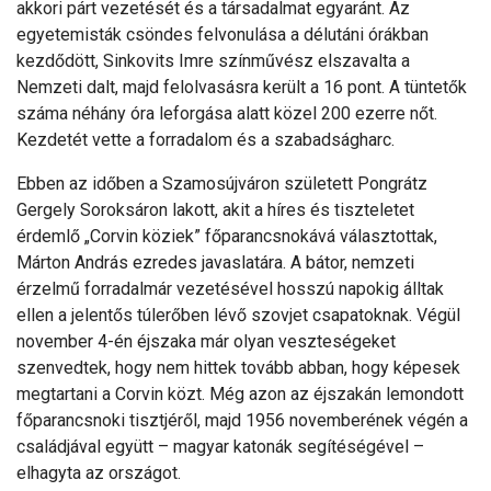
akkori párt vezetését és a társadalmat egyaránt. Az
egyetemisták csöndes felvonulása a délutáni órákban
kezdődött, Sinkovits Imre színművész elszavalta a
Nemzeti dalt, majd felolvasásra került a 16 pont. A tüntetők
száma néhány óra leforgása alatt közel 200 ezerre nőt.
Kezdetét vette a forradalom és a szabadságharc.
Ebben az időben a Szamosújváron született Pongrátz
Gergely Soroksáron lakott, akit a híres és tiszteletet
érdemlő „Corvin köziek” főparancsnokává választottak,
Márton András ezredes javaslatára. A bátor, nemzeti
érzelmű forradalmár vezetésével hosszú napokig álltak
ellen a jelentős túlerőben lévő szovjet csapatoknak. Végül
november 4-én éjszaka már olyan veszteségeket
szenvedtek, hogy nem hittek tovább abban, hogy képesek
megtartani a Corvin közt. Még azon az éjszakán lemondott
főparancsnoki tisztjéről, majd 1956 novemberének végén a
családjával együtt – magyar katonák segítéségével –
elhagyta az országot.