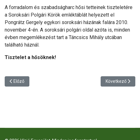
A forradalom és szabadságharc hősi tetteinek tiszteletére
a Soroksári Polgári Körök emléktáblát helyezett el
Pongrátz Gergely egykori soroksári házának falára 2010.
november 4-én. A soroksári polgári oldal azóta is, minden
évben megemlékezést tart a Táncsics Mihály utcában
található háznál.
Tisztelet a hősöknek!
Előző cikk: Közbiztonsági délelőtt
Következő cikk: 
Előző
Következő