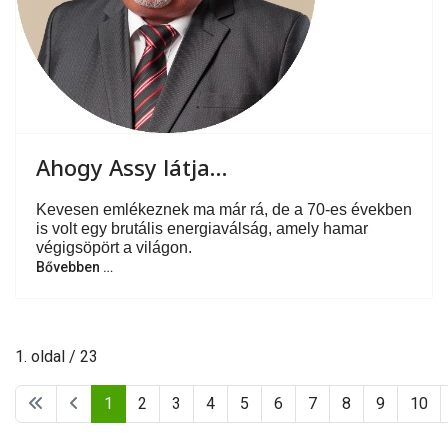
Ahogy Assy látja…
Kevesen emlékeznek ma már rá, de a 70-es években
is volt egy brutális energiaválság, amely hamar
végigsöpört a világon.
Bővebben …
1. oldal / 23
1
2
3
4
5
6
7
8
9
10