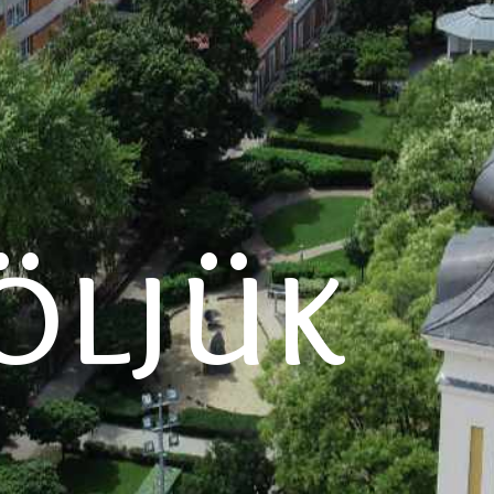
öljük