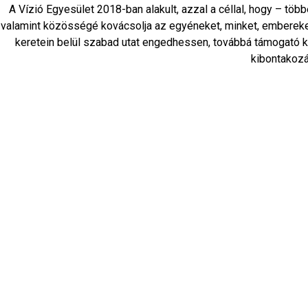
A Vízió Egyesület 2018-ban alakult, azzal a céllal, hogy – tö
valamint közösségé kovácsolja az egyéneket, minket, embereke
keretein belül szabad utat engedhessen, továbbá támogató kö
kibontakozás