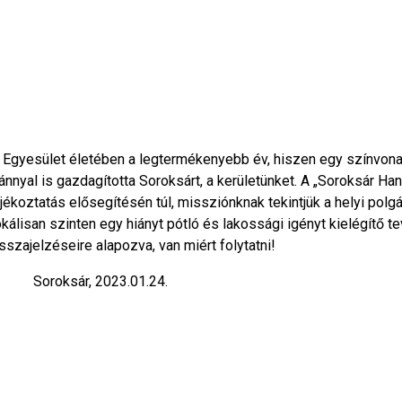
ió Egyesület életében a legtermékenyebb év, hiszen egy színvona
ánnyal is gazdagította Soroksárt, a kerületünket. A „Soroksár Han
ékoztatás elősegítésén túl, missziónknak tekintjük a helyi polg
okálisan szinten egy hiányt pótló és lakossági igényt kielégítő 
sszajelzéseire alapozva, van miért folytatni!
Soroksár, 2023.01.24.