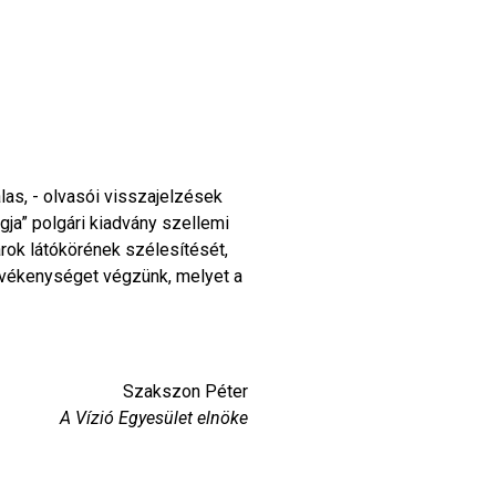
las, - olvasói visszajelzések
gja” polgári kiadvány szellemi
árok látókörének szélesítését,
tevékenységet végzünk, melyet a
Szakszon Péter
A Vízió Egyesület elnöke