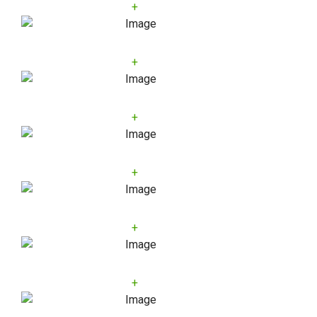
+
+
+
+
+
+