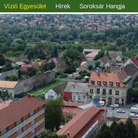
Vízió Egyesület
Hírek
Soroksár Hangja