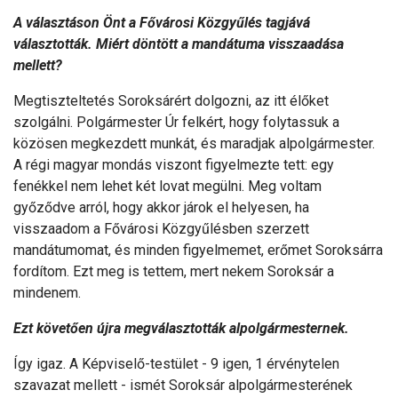
A választáson Önt a Fővárosi Közgyűlés tagjává
választották. Miért döntött a mandátuma visszaadása
mellett?
Megtiszteltetés Soroksárért dolgozni, az itt élőket
szolgálni. Polgármester Úr felkért, hogy folytassuk a
közösen megkezdett munkát, és maradjak alpolgármester.
A régi magyar mondás viszont figyelmezte tett: egy
fenékkel nem lehet két lovat megülni. Meg voltam
győződve arról, hogy akkor járok el helyesen, ha
visszaadom a Fővárosi Közgyűlésben szerzett
mandátumomat, és minden figyelmemet, erőmet Soroksárra
fordítom. Ezt meg is tettem, mert nekem Soroksár a
mindenem.
Ezt követően újra megválasztották alpolgármesternek.
Így igaz. A Képviselő-testület - 9 igen, 1 érvénytelen
szavazat mellett - ismét Soroksár alpolgármesterének