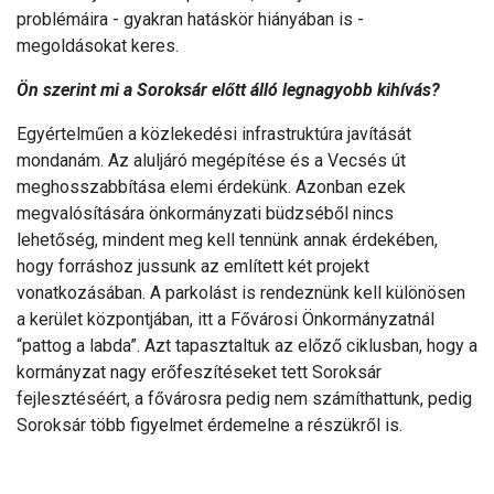
problémáira - gyakran hatáskör hiányában is -
megoldásokat keres.
Ön szerint mi a Soroksár előtt álló legnagyobb kihívás?
Egyértelműen a közlekedési infrastruktúra javítását
mondanám. Az aluljáró megépítése és a Vecsés út
meghosszabbítása elemi érdekünk. Azonban ezek
megvalósítására önkormányzati büdzséből nincs
lehetőség, mindent meg kell tennünk annak érdekében,
hogy forráshoz jussunk az említett két projekt
vonatkozásában. A parkolást is rendeznünk kell különösen
a kerület központjában, itt a Fővárosi Önkormányzatnál
“pattog a labda”. Azt tapasztaltuk az előző ciklusban, hogy a
kormányzat nagy erőfeszítéseket tett Soroksár
fejlesztéséért, a fővárosra pedig nem számíthattunk, pedig
Soroksár több figyelmet érdemelne a részükről is.