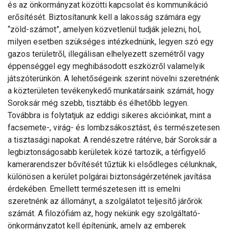
és az önkormányzat közötti kapcsolat és kommunikáció
erősítését. Biztosítanunk kell a lakosság számára egy
“zöld-számot”, amelyen közvetlenül tudják jelezni, hol,
milyen esetben szükséges intézkednünk, legyen szó egy
gazos területről, illegálisan elhelyezett szemétről vagy
éppenséggel egy meghibásodott eszközről valamelyik
játszóterünkön. A lehetőségeink szerint növelni szeretnénk
a közterületen tevékenykedő munkatársaink számát, hogy
Soroksár még szebb, tisztább és élhetőbb legyen.
Továbbra is folytatjuk az eddigi sikeres akcióinkat, mint a
facsemete-, virág- és lombzsákosztást, és természetesen
a tisztasági napokat. A rendészetre rátérve, bár Soroksár a
legbiztonságosabb kerületek közé tartozik, a térfigyelő
kamerarendszer bővítését tűztük ki elsődleges célunknak,
különösen a kerület polgárai biztonságérzetének javítása
érdekében. Emellett természetesen itt is emelni
szeretnénk az állományt, a szolgálatot teljesítő járőrök
számát. A filozófiám az, hogy nekünk egy szolgáltató-
önkormányzatot kell építenünk, amely az emberek