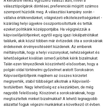
A kérdésre nehéz egyszerű választ adni, mivel a
választópolgárok döntései, preferenciái mögött számos
szempont húzódik meg. A választási kampány során -
vállalva értékrendünket, világnézeti elkötelezettségünket -
kizárólag helyi ügyekre összpontosítottunk és tettük
ezeket politikánk középpontjába. Ha végignézzük a
képviselőjelöltjeinket, egytől egyig igazi lokálpatriótákat
találunk, akik közül többen már évtizedek óta a soroksáriak
érdekeinek érvényesítéséért küzdenek. Az emberek
méltányolták, hogy a helyi viszonyokat, nehézségeket és
lehetőségeket kiválóan ismerő jelöltek kérik bizalmukat.
Talán ezen tényezőknek köszönhető elsősorban, hogy a
polgári oldal történelmi győzelmet aratott Soroksáron.
Képviselőjelöltjeink majdnem az összes körzetet
megnyerték, stabil többséget alkotnak a Képviselő-
testületben. Nagy lehetőség ez a kezünkben, de még
nagyobb felelősség. Köszönet a soroksáriaknak, hogy
megtiszteltek minket bizalmukkal! A lehető legnagyobb
alázattal fogjuk végezni munkánkat a következő öt évben.