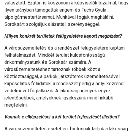
választott. Ezúton is köszönöm a képviselők bizalmát, hogy
ilyen arányban támogattak engem és Fuchs Gyula
alpolgármestertársamat. Munkával fogjuk meghálálni.
Soroksárt szolgáljuk alázattal, szerénységgel.
Milyen konkrét területek felügyeletére kapott megbízást?
A városüzemeltetés és a rendészet felügyeletére kaptam
felhatalmazást. Mindkét terület kulcsfontosságú
önkormányzatunk és Soroksár számára. A
városüzemeltetéshez tartoznak többek közt a
köztisztasággal, a parkok, játszóterek üzemeltetésével
kapcsolatos feladatok, a rendészet pedig a helyi közrend
védelmével foglalkozik. A lakossági igények egyre
jelentősebbek, amelyeknek igyekszünk minél inkább
megfelelni.
Vannak-e elképzelései a két terület fejlesztését illetően?
A városüzemeltetés esetében, fontosnak tartjuk a lakosság